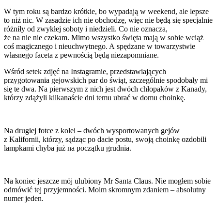
W tym roku są bardzo krótkie, bo wypadają w weekend, ale lepsze
to niż nic. W zasadzie ich nie obchodzę, więc nie będą się specjalnie
różniły od zwykłej soboty i niedzieli. Co nie oznacza,
że na nie nie czekam. Mimo wszystko święta mają w sobie wciąż
coś magicznego i nieuchwytnego. A spędzane w towarzystwie
własnego faceta z pewnością będą niezapomniane.
Wśród setek zdjęć na Instagramie, przedstawiających
przygotowania gejowskich par do świąt, szczególnie spodobały mi
się te dwa. Na pierwszym z nich jest dwóch chłopaków z Kanady,
którzy zdążyli kilkanaście dni temu ubrać w domu choinkę.
Na drugiej fotce z kolei – dwóch wysportowanych gejów
z Kalifornii, którzy, sądząc po dacie postu, swoją choinkę ozdobili
lampkami chyba już na początku grudnia.
Na koniec jeszcze mój ulubiony Mr Santa Claus. Nie mogłem sobie
odmówić tej przyjemności. Moim skromnym zdaniem – absolutny
numer jeden.