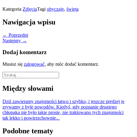
Kategoria
Zdjęcia
Tagi
obyczaje
,
święta
Nawigacja wpisu
← Poprzedni
Następny →
Dodaj komentarz
Musisz się
zalogować
, aby móc dodać komentarz.
Między słowami
Dziś zawieramy znajomości łatwo i szybko, i jeszcze prędzej je
zrywamy z byle powodów. Kiedyś, gdy poznanie drugiego
chłopaka nie było takie proste, nie traktowano tych znajomości
tak lekko i powierzchownie...
Podobne tematy