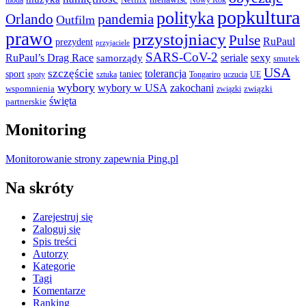
Netflix
moda
Nowy Rok
popkultura
polityka
Orlando
pandemia
Outfilm
prawo
przystojniacy
Pulse
RuPaul
prezydent
przyjaciele
SARS-CoV-2
RuPaul’s Drag Race
seriale
sexy
samorządy
smutek
USA
szczęście
tolerancja
sport
taniec
spoty
sztuka
Tongariro
uczucia
UE
wybory
wybory w USA
zakochani
wspomnienia
związki
związki
święta
partnerskie
Monitoring
Monitorowanie strony zapewnia Ping.pl
Na skróty
Zarejestruj się
Zaloguj się
Spis treści
Autorzy
Kategorie
Tagi
Komentarze
Ranking