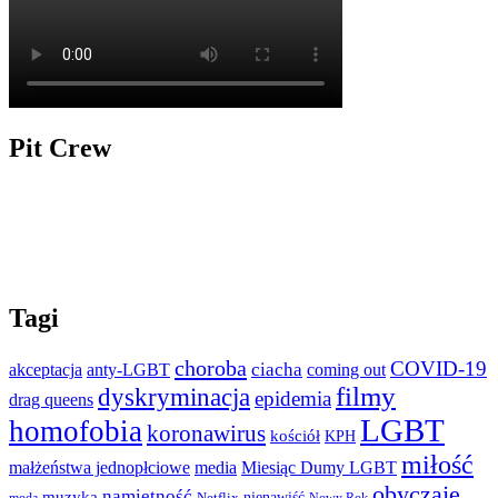
Pit Crew
Tagi
choroba
COVID-19
ciacha
akceptacja
anty-LGBT
coming out
filmy
dyskryminacja
epidemia
drag queens
LGBT
homofobia
koronawirus
kościół
KPH
miłość
małżeństwa jednopłciowe
media
Miesiąc Dumy LGBT
obyczaje
namiętność
muzyka
nienawiść