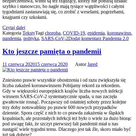
bezpieczeństwa, winni są też rządzący, którzy nie potrafią działać
szybko i stanowczo, bo nagle mają tysiące wątpliwości i całymi
tygodniami zastanawiają się, co zrobić z weselami, pogrzebami,
knajpami czy szkołami.
Czytaj dalej
Kategoria
Teksty
Tagi
choroba
,
COVID-19
,
epidemia
,
koronawirus
,
pandemia
,
polityka
,
SARS-CoV-2
Dodaj komentarz
Pandemia 2.0
Kto jeszcze pamięta o pandemii
11 czerwca 2020
15 czerwca 2020
Autor
Jared
Zniesiono prawie wszystkie obostrzenia i od razu zwiększyła się
liczba zakażeń koronawirusem Pobijamy rekord za rekordem.
Gdy w większości europejskich krajów liczba nowych infekcji
wirusem SARS-CoV-2 systematycznie spada, u nas zaczęła
gwałtownie rosnąć. Począwszy od ostatniej soboty przez kolejne
trzy doby notowaliśmy po prawie 600 nowych przypadków
dziennie. Spora część z nich to co prawda zakażenia w śląskich
kopalniach, ale pozostałych infekcji też było o wiele za dużo biorąc
pod uwagę fakt, że szczyt pierwszej fali pandemii miał u nas
nastąpić wiele tygodni temu. Dlaczego jest tak źle, skoro miało być
już tak dobrze?