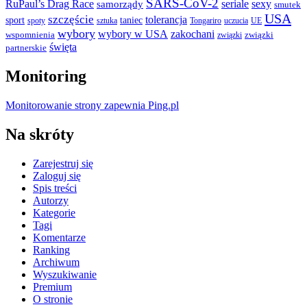
SARS-CoV-2
RuPaul’s Drag Race
seriale
sexy
samorządy
smutek
USA
szczęście
tolerancja
sport
taniec
spoty
sztuka
Tongariro
uczucia
UE
wybory
wybory w USA
zakochani
wspomnienia
związki
związki
święta
partnerskie
Monitoring
Monitorowanie strony zapewnia Ping.pl
Na skróty
Zarejestruj się
Zaloguj się
Spis treści
Autorzy
Kategorie
Tagi
Komentarze
Ranking
Archiwum
Wyszukiwanie
Premium
O stronie