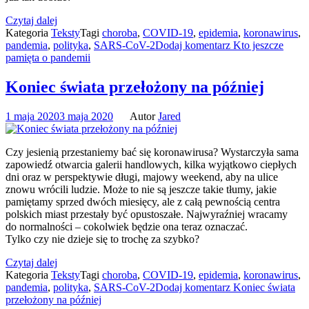
Czytaj dalej
Kategoria
Teksty
Tagi
choroba
,
COVID-19
,
epidemia
,
koronawirus
,
pandemia
,
polityka
,
SARS-CoV-2
Dodaj komentarz
Kto jeszcze
pamięta o pandemii
Koniec świata przełożony na później
1 maja 2020
3 maja 2020
Autor
Jared
Czy jesienią przestaniemy bać się koronawirusa? Wystarczyła sama
zapowiedź otwarcia galerii handlowych, kilka wyjątkowo ciepłych
dni oraz w perspektywie długi, majowy weekend, aby na ulice
znowu wrócili ludzie. Może to nie są jeszcze takie tłumy, jakie
pamiętamy sprzed dwóch miesięcy, ale z całą pewnością centra
polskich miast przestały być opustoszałe. Najwyraźniej wracamy
do normalności – cokolwiek będzie ona teraz oznaczać.
Tylko czy nie dzieje się to trochę za szybko?
Czytaj dalej
Kategoria
Teksty
Tagi
choroba
,
COVID-19
,
epidemia
,
koronawirus
,
pandemia
,
polityka
,
SARS-CoV-2
Dodaj komentarz
Koniec świata
przełożony na później