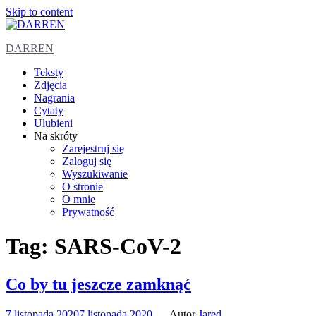
Skip to content
DARREN
Teksty
Zdjęcia
Nagrania
Cytaty
Ulubieni
Na skróty
Zarejestruj się
Zaloguj się
Wyszukiwanie
O stronie
O mnie
Prywatność
Tag:
SARS-CoV-2
Co by tu jeszcze zamknąć
7 listopada 2020
7 listopada 2020
Autor
Jared