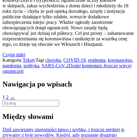
kosmetycznych i fryzjerskich, ograniczenie liczby klientów
w sklepach, zakaz wychodzenia z domu dzieci i młodzieży do 18
roku życia – chyba że pod opieką dorosłego, urzędy i instytucje
publiczne działające tylko zdalnie, wreszcie dodatkowe
zabezpieczenia miejsc pracy. Władze ogłosiły zaostrzenie
obowiązujących dotąd ograniczeń. Nowe zasady będą
obowiązywać już dzisiaj od północy. Cel jest prosty – zahamowanie
rozprzestrzeniania się koronawirusa i uniknięcie za wszelką cenę
tego, co dzieje się obecnie we Włoszech i Hiszpanii.
Czytaj dalej
Kategoria
Teksty
Tagi
choroba
,
COVID-19
,
epidemia
,
koronawirus
,
pandemia
,
polityka
,
SARS-CoV-2
Dodaj komentarz
Jeszcze więcej
ograniczeń
Nawigacja po wpisach
1
2
→
Między słowami
Dziś zawieramy znajomości łatwo i szybko, i jeszcze prędzej je
zrywamy z byle powodów. Kiedyś, gdy poznanie drugiego