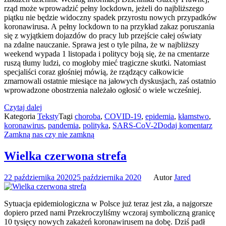
rząd może wprowadzić pełny lockdown, jeżeli do najbliższego
piątku nie będzie widoczny spadek przyrostu nowych przypadków
koronawirusa. A pełny lockdown to na przykład zakaz poruszania
się z wyjątkiem dojazdów do pracy lub przejście całej oświaty
na zdalne nauczanie. Sprawa jest o tyle pilna, że w najbliższy
weekend wypada 1 listopada i politycy boją się, że na cmentarze
ruszą tłumy ludzi, co mogłoby mieć tragiczne skutki. Natomiast
specjaliści coraz głośniej mówią, że rządzący całkowicie
zmarnowali ostatnie miesiące na jałowych dyskusjach, zaś ostatnio
wprowadzone obostrzenia należało ogłosić o wiele wcześniej.
Czytaj dalej
Kategoria
Teksty
Tagi
choroba
,
COVID-19
,
epidemia
,
kłamstwo
,
koronawirus
,
pandemia
,
polityka
,
SARS-CoV-2
Dodaj komentarz
Zamkną nas czy nie zamkną
Wielka czerwona strefa
22 października 2020
25 października 2020
Autor
Jared
Sytuacja epidemiologiczna w Polsce już teraz jest zła, a najgorsze
dopiero przed nami Przekroczyliśmy wczoraj symboliczną granicę
10 tysięcy nowych zakażeń koronawirusem na dobę. Dziś padł