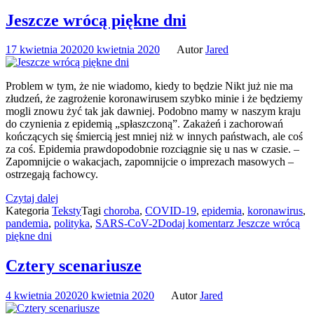
Jeszcze wrócą piękne dni
17 kwietnia 2020
20 kwietnia 2020
Autor
Jared
Problem w tym, że nie wiadomo, kiedy to będzie Nikt już nie ma
złudzeń, że zagrożenie koronawirusem szybko minie i że będziemy
mogli znowu żyć tak jak dawniej. Podobno mamy w naszym kraju
do czynienia z epidemią „spłaszczoną”. Zakażeń i zachorowań
kończących się śmiercią jest mniej niż w innych państwach, ale coś
za coś. Epidemia prawdopodobnie rozciągnie się u nas w czasie. –
Zapomnijcie o wakacjach, zapomnijcie o imprezach masowych –
ostrzegają fachowcy.
Czytaj dalej
Kategoria
Teksty
Tagi
choroba
,
COVID-19
,
epidemia
,
koronawirus
,
pandemia
,
polityka
,
SARS-CoV-2
Dodaj komentarz
Jeszcze wrócą
piękne dni
Cztery scenariusze
4 kwietnia 2020
20 kwietnia 2020
Autor
Jared