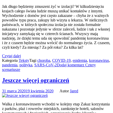
Jak długo będziemy zmuszeni żyć w izolacji? W kilkudziesięciu
krajach całego świata ludzie muszą unikać kontaktów z innymi.
Wychodzenie z domów jest często zakazane – chyba że z ważnych
powodów typu praca, zakupy lub wizyta u lekarza. W nielicznych
państwach, w których społeczna izolacja nie została formalnie
nakazana i pozostaje jedynie w sferze zaleceń, ludzie i tak z własnej
inicjatywy zamykają się w czterech ścianach. Wszyscy mają
nadzieję, że dzięki temu uda się spowolnić pandemię koronawirusa
i że z czasem będzie można wrócić do normalnego życia. Z czasem,
czyli kiedy? Za miesiąc? Za pół roku? Za kilka lat?
Czytaj dalej
Kategoria
Teksty
Tagi
choroba
,
COVID-19
,
epidemia
,
koronawirus
,
pandemia
,
polityka
,
SARS-CoV-2
Dodaj komentarz
Cztery
scenariusze
Jeszcze więcej ograniczeń
31 marca 2020
19 kwietnia 2020
Autor
Jared
Walka z koronawirusem wchodzi w kolejny etap Zakaz korzystania
z parków, plaż i rowerów miejskich, zamknięcie hoteli, salonów