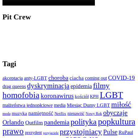
Pit Crew
Tagi
choroba
COVID-19
ciacha
akceptacja
anty-LGBT
coming out
filmy
dyskryminacja
epidemia
drag queens
LGBT
homofobia
koronawirus
kościół
KPH
miłość
małżeństwa jednopłciowe
media
Miesiąc Dumy LGBT
obyczaje
namiętność
muzyka
nienawiść
Netflix
moda
Nowy Rok
popkultura
polityka
Orlando
pandemia
Outfilm
prawo
przystojniacy
Pulse
RuPaul
prezydent
przyjaciele