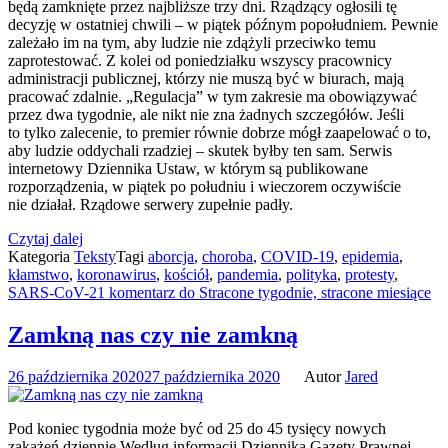
będą zamknięte przez najbliższe trzy dni. Rządzący ogłosili tę
decyzję w ostatniej chwili – w piątek późnym popołudniem. Pewnie
zależało im na tym, aby ludzie nie zdążyli przeciwko temu
zaprotestować. Z kolei od poniedziałku wszyscy pracownicy
administracji publicznej, którzy nie muszą być w biurach, mają
pracować zdalnie. „Regulacja” w tym zakresie ma obowiązywać
przez dwa tygodnie, ale nikt nie zna żadnych szczegółów. Jeśli
to tylko zalecenie, to premier równie dobrze mógł zaapelować o to,
aby ludzie oddychali rzadziej – skutek byłby ten sam. Serwis
internetowy Dziennika Ustaw, w którym są publikowane
rozporządzenia, w piątek po południu i wieczorem oczywiście
nie działał. Rządowe serwery zupełnie padły.
Czytaj dalej
Kategoria
Teksty
Tagi
aborcja
,
choroba
,
COVID-19
,
epidemia
,
kłamstwo
,
koronawirus
,
kościół
,
pandemia
,
polityka
,
protesty
,
SARS-CoV-2
1 komentarz
do Stracone tygodnie, stracone miesiące
Zamkną nas czy nie zamkną
26 października 2020
27 października 2020
Autor
Jared
Pod koniec tygodnia może być od 25 do 45 tysięcy nowych
zakażeń dziennie Według informacji Dziennika Gazety Prawnej,