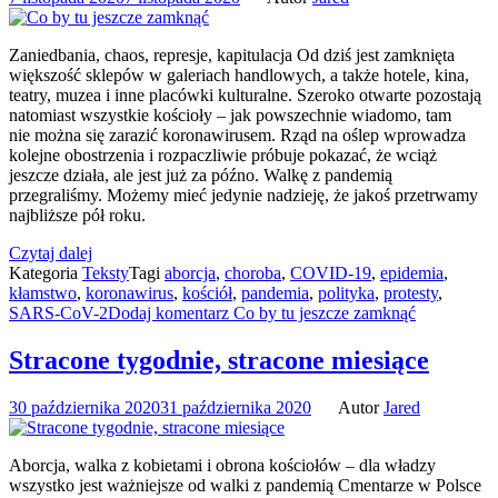
Zaniedbania, chaos, represje, kapitulacja Od dziś jest zamknięta
większość sklepów w galeriach handlowych, a także hotele, kina,
teatry, muzea i inne placówki kulturalne. Szeroko otwarte pozostają
natomiast wszystkie kościoły – jak powszechnie wiadomo, tam
nie można się zarazić koronawirusem. Rząd na oślep wprowadza
kolejne obostrzenia i rozpaczliwie próbuje pokazać, że wciąż
jeszcze działa, ale jest już za późno. Walkę z pandemią
przegraliśmy. Możemy mieć jedynie nadzieję, że jakoś przetrwamy
najbliższe pół roku.
Czytaj dalej
Kategoria
Teksty
Tagi
aborcja
,
choroba
,
COVID-19
,
epidemia
,
kłamstwo
,
koronawirus
,
kościół
,
pandemia
,
polityka
,
protesty
,
SARS-CoV-2
Dodaj komentarz
Co by tu jeszcze zamknąć
Stracone tygodnie, stracone miesiące
30 października 2020
31 października 2020
Autor
Jared
Aborcja, walka z kobietami i obrona kościołów – dla władzy
wszystko jest ważniejsze od walki z pandemią Cmentarze w Polsce