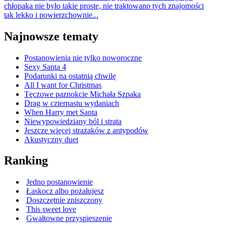
chłopaka nie było takie proste, nie traktowano tych znajomości
tak lekko i powierzchownie...
Najnowsze tematy
Postanowienia nie tylko noworoczne
Sexy Santa 4
Podarunki na ostatnią chwilę
All I want for Christmas
Tęczowe paznokcie Michała Szpaka
Drag w czternastu wydaniach
When Harry met Santa
Niewypowiedziany ból i strata
Jeszcze więcej strażaków z antypodów
Akustyczny duet
Ranking
Jedno postanowienie
Łaskocz albo pożałujesz
Doszczętnie zniszczony
This sweet love
Gwałtowne przyspieszenie