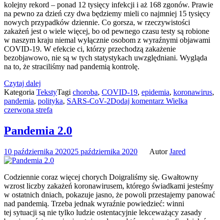
kolejny rekord – ponad 12 tysięcy infekcji i aż 168 zgonów. Prawie
na pewno za dzień czy dwa będziemy mieli co najmniej 15 tysięcy
nowych przypadków dziennie. Co gorsza, w rzeczywistości
zakażeń jest o wiele więcej, bo od pewnego czasu testy są robione
w naszym kraju niemal wyłącznie osobom z wyraźnymi objawami
COVID-19. W efekcie ci, którzy przechodzą zakażenie
bezobjawowo, nie są w tych statystykach uwzględniani. Wygląda
na to, że straciliśmy nad pandemią kontrolę.
Czytaj dalej
Kategoria
Teksty
Tagi
choroba
,
COVID-19
,
epidemia
,
koronawirus
,
pandemia
,
polityka
,
SARS-CoV-2
Dodaj komentarz
Wielka
czerwona strefa
Pandemia 2.0
10 października 2020
25 października 2020
Autor
Jared
Codziennie coraz więcej chorych Doigraliśmy się. Gwałtowny
wzrost liczby zakażeń koronawirusem, którego świadkami jesteśmy
w ostatnich dniach, pokazuje jasno, że powoli przestajemy panować
nad pandemią. Trzeba jednak wyraźnie powiedzieć: winni
tej sytuacji są nie tylko ludzie ostentacyjnie lekceważący zasady