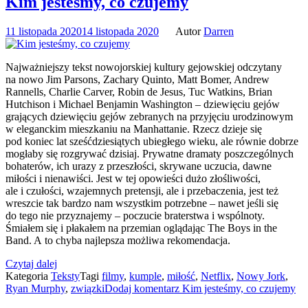
Kim jesteśmy, co czujemy
11 listopada 2020
14 listopada 2020
Autor
Darren
Najważniejszy tekst nowojorskiej kultury gejowskiej odczytany
na nowo Jim Parsons, Zachary Quinto, Matt Bomer, Andrew
Rannells, Charlie Carver, Robin de Jesus, Tuc Watkins, Brian
Hutchison i Michael Benjamin Washington – dziewięciu gejów
grających dziewięciu gejów zebranych na przyjęciu urodzinowym
w eleganckim mieszkaniu na Manhattanie. Rzecz dzieje się
pod koniec lat sześćdziesiątych ubiegłego wieku, ale równie dobrze
mogłaby się rozgrywać dzisiaj. Prywatne dramaty poszczególnych
bohaterów, ich urazy z przeszłości, skrywane uczucia, dawne
miłości i nienawiści. Jest w tej opowieści dużo złośliwości,
ale i czułości, wzajemnych pretensji, ale i przebaczenia, jest też
wreszcie tak bardzo nam wszystkim potrzebne – nawet jeśli się
do tego nie przyznajemy – poczucie braterstwa i wspólnoty.
Śmiałem się i płakałem na przemian oglądając The Boys in the
Band. A to chyba najlepsza możliwa rekomendacja.
Czytaj dalej
Kategoria
Teksty
Tagi
filmy
,
kumple
,
miłość
,
Netflix
,
Nowy Jork
,
Ryan Murphy
,
związki
Dodaj komentarz
Kim jesteśmy, co czujemy