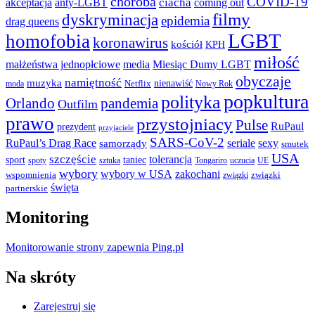
choroba
COVID-19
ciacha
akceptacja
anty-LGBT
coming out
filmy
dyskryminacja
epidemia
drag queens
LGBT
homofobia
koronawirus
kościół
KPH
miłość
małżeństwa jednopłciowe
media
Miesiąc Dumy LGBT
obyczaje
namiętność
muzyka
nienawiść
Netflix
moda
Nowy Rok
popkultura
polityka
Orlando
pandemia
Outfilm
prawo
przystojniacy
Pulse
RuPaul
prezydent
przyjaciele
SARS-CoV-2
RuPaul’s Drag Race
seriale
sexy
samorządy
smutek
USA
szczęście
tolerancja
sport
taniec
spoty
sztuka
Tongariro
uczucia
UE
wybory
wybory w USA
zakochani
wspomnienia
związki
związki
święta
partnerskie
Monitoring
Monitorowanie strony zapewnia Ping.pl
Na skróty
Zarejestruj się