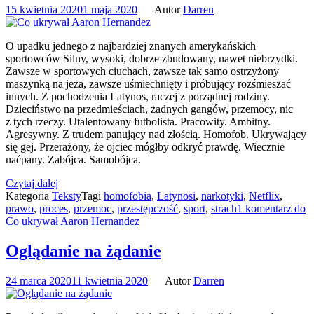
15 kwietnia 2020
1 maja 2020
Autor
Darren
O upadku jednego z najbardziej znanych amerykańskich
sportowców Silny, wysoki, dobrze zbudowany, nawet niebrzydki.
Zawsze w sportowych ciuchach, zawsze tak samo ostrzyżony
maszynką na jeża, zawsze uśmiechnięty i próbujący rozśmieszać
innych. Z pochodzenia Latynos, raczej z porządnej rodziny.
Dzieciństwo na przedmieściach, żadnych gangów, przemocy, nic
z tych rzeczy. Utalentowany futbolista. Pracowity. Ambitny.
Agresywny. Z trudem panujący nad złością. Homofob. Ukrywający
się gej. Przerażony, że ojciec mógłby odkryć prawdę. Wiecznie
naćpany. Zabójca. Samobójca.
Czytaj dalej
Kategoria
Teksty
Tagi
homofobia
,
Latynosi
,
narkotyki
,
Netflix
,
prawo
,
proces
,
przemoc
,
przestępczość
,
sport
,
strach
1 komentarz
do
Co ukrywał Aaron Hernandez
Oglądanie na żądanie
24 marca 2020
11 kwietnia 2020
Autor
Darren