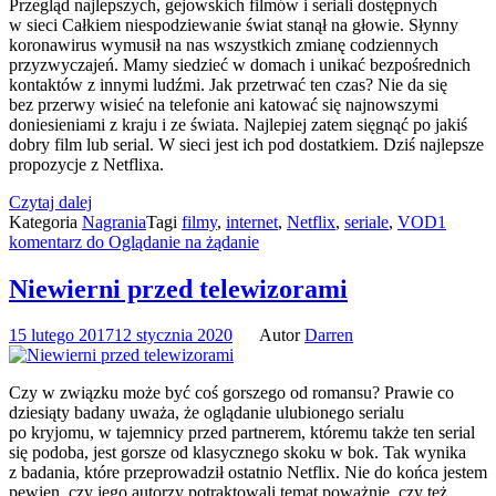
Przegląd najlepszych, gejowskich filmów i seriali dostępnych
w sieci Całkiem niespodziewanie świat stanął na głowie. Słynny
koronawirus wymusił na nas wszystkich zmianę codziennych
przyzwyczajeń. Mamy siedzieć w domach i unikać bezpośrednich
kontaktów z innymi ludźmi. Jak przetrwać ten czas? Nie da się
bez przerwy wisieć na telefonie ani katować się najnowszymi
doniesieniami z kraju i ze świata. Najlepiej zatem sięgnąć po jakiś
dobry film lub serial. W sieci jest ich pod dostatkiem. Dziś najlepsze
propozycje z Netflixa.
Czytaj dalej
Kategoria
Nagrania
Tagi
filmy
,
internet
,
Netflix
,
seriale
,
VOD
1
komentarz
do Oglądanie na żądanie
Niewierni przed telewizorami
15 lutego 2017
12 stycznia 2020
Autor
Darren
Czy w związku może być coś gorszego od romansu? Prawie co
dziesiąty badany uważa, że oglądanie ulubionego serialu
po kryjomu, w tajemnicy przed partnerem, któremu także ten serial
się podoba, jest gorsze od klasycznego skoku w bok. Tak wynika
z badania, które przeprowadził ostatnio Netflix. Nie do końca jestem
pewien, czy jego autorzy potraktowali temat poważnie, czy też