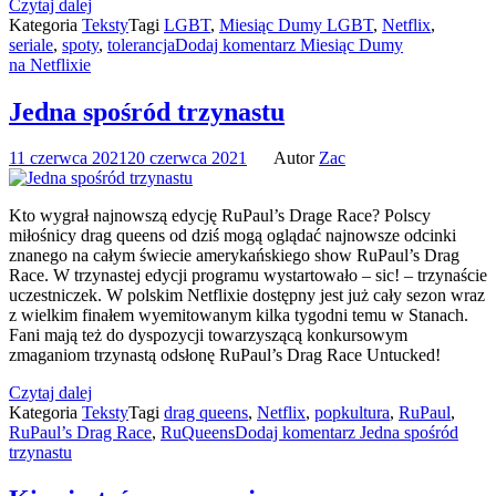
Czytaj dalej
Kategoria
Teksty
Tagi
LGBT
,
Miesiąc Dumy LGBT
,
Netflix
,
seriale
,
spoty
,
tolerancja
Dodaj komentarz
Miesiąc Dumy
na Netflixie
Jedna spośród trzynastu
11 czerwca 2021
20 czerwca 2021
Autor
Zac
Kto wygrał najnowszą edycję RuPaul’s Drage Race? Polscy
miłośnicy drag queens od dziś mogą oglądać najnowsze odcinki
znanego na całym świecie amerykańskiego show RuPaul’s Drag
Race. W trzynastej edycji programu wystartowało – sic! – trzynaście
uczestniczek. W polskim Netflixie dostępny jest już cały sezon wraz
z wielkim finałem wyemitowanym kilka tygodni temu w Stanach.
Fani mają też do dyspozycji towarzyszącą konkursowym
zmaganiom trzynastą odsłonę RuPaul’s Drag Race Untucked!
Czytaj dalej
Kategoria
Teksty
Tagi
drag queens
,
Netflix
,
popkultura
,
RuPaul
,
RuPaul’s Drag Race
,
RuQueens
Dodaj komentarz
Jedna spośród
trzynastu