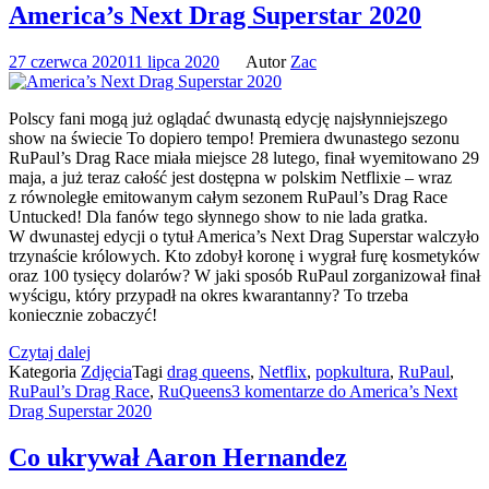
America’s Next Drag Superstar 2020
27 czerwca 2020
11 lipca 2020
Autor
Zac
Polscy fani mogą już oglądać dwunastą edycję najsłynniejszego
show na świecie To dopiero tempo! Premiera dwunastego sezonu
RuPaul’s Drag Race miała miejsce 28 lutego, finał wyemitowano 29
maja, a już teraz całość jest dostępna w polskim Netflixie – wraz
z równoległe emitowanym całym sezonem RuPaul’s Drag Race
Untucked! Dla fanów tego słynnego show to nie lada gratka.
W dwunastej edycji o tytuł America’s Next Drag Superstar walczyło
trzynaście królowych. Kto zdobył koronę i wygrał furę kosmetyków
oraz 100 tysięcy dolarów? W jaki sposób RuPaul zorganizował finał
wyścigu, który przypadł na okres kwarantanny? To trzeba
koniecznie zobaczyć!
Czytaj dalej
Kategoria
Zdjęcia
Tagi
drag queens
,
Netflix
,
popkultura
,
RuPaul
,
RuPaul’s Drag Race
,
RuQueens
3 komentarze
do America’s Next
Drag Superstar 2020
Co ukrywał Aaron Hernandez