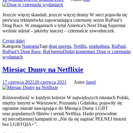
Jeszcze więcej skandali, jeszcze więcej dramy W sieci pojawiła się
pierwsza reklamówka zapowiadająca czternasty sezon RuPaul’s
Drag Race. W zmaganiach o tytuł America’s Next Drag Superstar
weźmie udział – jakżeby inaczej – czternaście zawodniczek.
Czytaj dalej
Kategoria
Nagrania
Tagi
drag queens
,
Netflix
,
popkultura
,
RuPaul
,
RuPaul’s Drag Race
,
RuQueens
Dodaj komentarz
Drag w czternastu
wydaniach
Miesiąc Dumy na Netflixie
17 czerwca 2021
20 czerwca 2021
Autor
Jared
Różnorodność w każdym kolorze W największych miastach Polski,
między innymi w Warszawie, Poznaniu i Gdańsku, pojawiły się
ogromne murale nawiązujące do Miesiąca Dumy LGBT
oraz popularnych filmów i seriali Netflixa. Hasło przewodnie
tej niecodziennej kampanii to „Nie da się napisać PEŁNEJ historii
bez LGBTQIA+”.