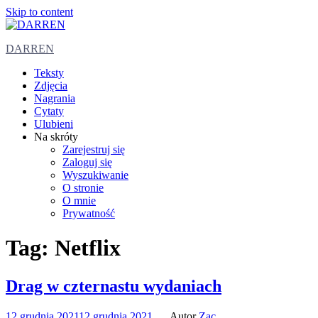
Skip to content
DARREN
Teksty
Zdjęcia
Nagrania
Cytaty
Ulubieni
Na skróty
Zarejestruj się
Zaloguj się
Wyszukiwanie
O stronie
O mnie
Prywatność
Tag:
Netflix
Drag w czternastu wydaniach
12 grudnia 2021
12 grudnia 2021
Autor
Zac