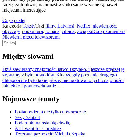
raczej żartobliwie, natomiast wyniki same w sobie są nawet
miejscami interesujące.
Czytaj dalej
Kategoria
Teksty
Tagi
filmy
,
Latynosi
,
Netflix
,
niewierność
,
obyczaje
,
popkultura
,
romans
,
zdrada
,
związki
Dodaj komentarz
Niewierni przed telewizorami
Między słowami
Dziś zawieramy znajomości łatwo i szybko, i jeszcze prędzej je
zrywamy z byle powodów. Kiedyś, gdy poznanie drugiego
chłopaka nie było takie proste, nie traktowano tych znajomości
tak lekko i powierzchownie...
Najnowsze tematy
Postanowienia nie tylko noworoczne
Sexy Santa 4
Podarunki na ostatnią chwilę
All I want for Christmas
Tęczowe paznokcie Michała Szpaka