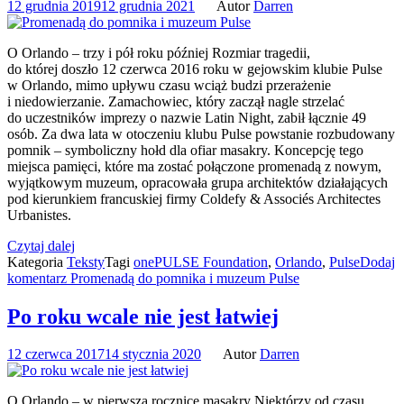
12 grudnia 2019
12 grudnia 2021
Autor
Darren
O Orlando – trzy i pół roku później Rozmiar tragedii,
do której doszło 12 czerwca 2016 roku w gejowskim klubie Pulse
w Orlando, mimo upływu czasu wciąż budzi przerażenie
i niedowierzanie. Zamachowiec, który zaczął nagle strzelać
do uczestników imprezy o nazwie Latin Night, zabił łącznie 49
osób. Za dwa lata w otoczeniu klubu Pulse powstanie rozbudowany
pomnik – symboliczny hołd dla ofiar masakry. Koncepcję tego
miejsca pamięci, które ma zostać połączone promenadą z nowym,
wyjątkowym muzeum, opracowała grupa architektów działających
pod kierunkiem francuskiej firmy Coldefy & Associés Architectes
Urbanistes.
Czytaj dalej
Kategoria
Teksty
Tagi
onePULSE Foundation
,
Orlando
,
Pulse
Dodaj
komentarz
Promenadą do pomnika i muzeum Pulse
Po roku wcale nie jest łatwiej
12 czerwca 2017
14 stycznia 2020
Autor
Darren
O Orlando – w pierwszą rocznicę masakry Niektórzy od czasu