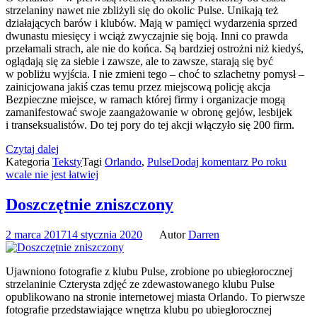
strzelaniny nawet nie zbliżyli się do okolic Pulse. Unikają też
działających barów i klubów. Mają w pamięci wydarzenia sprzed
dwunastu miesięcy i wciąż zwyczajnie się boją. Inni co prawda
przełamali strach, ale nie do końca. Są bardziej ostrożni niż kiedyś,
oglądają się za siebie i zawsze, ale to zawsze, starają się być
w pobliżu wyjścia. I nie zmieni tego – choć to szlachetny pomysł –
zainicjowana jakiś czas temu przez miejscową policję akcja
Bezpieczne miejsce, w ramach której firmy i organizacje mogą
zamanifestować swoje zaangażowanie w obronę gejów, lesbijek
i transeksualistów. Do tej pory do tej akcji włączyło się 200 firm.
Czytaj dalej
Kategoria
Teksty
Tagi
Orlando
,
Pulse
Dodaj komentarz
Po roku
wcale nie jest łatwiej
Doszczętnie zniszczony
2 marca 2017
14 stycznia 2020
Autor
Darren
Ujawniono fotografie z klubu Pulse, zrobione po ubiegłorocznej
strzelaninie Czterysta zdjęć ze zdewastowanego klubu Pulse
opublikowano na stronie internetowej miasta Orlando. To pierwsze
fotografie przedstawiające wnętrza klubu po ubiegłorocznej