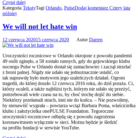
Czytaj dalej
Kategoria
Teksty
Tagi
Orlando
,
Pulse
Dodaj komentarz
Cztery lata
później
We will not let hate win
12 czerwca 2020
15 czerwca 2020
Autor
Darren
Uroczystości rocznicowe w Orlando okrojone z powodu pandemii
49 osób zginęło, a 58 zostało rannych, gdy do gejowskiego klubu
nocnego Pulse w Orlando dostał się zamachowiec i zaczął strzelać
z broni palnej. Nigdy nie udało się jednoznacznie ustalić, co
tak naprawdę było motywem jego szaleńczych działań. Ogrom
tragedii, do której doszło 12 czerwca 2016 roku, do dziś poraża. Ci,
którzy ocaleli, a także najbliżsi tych, którym nie udało się przeżyć,
potrzebowali wiele czasu na to, by choć trochę dojść do siebie.
Niektórzy przełamali strach, inni nie do końca. – Nie pozwolimy,
by nienawiść wygrała – powtarza wciąż Barbara Poma, właścicielka
klubu i założycielka onePULSE Foundation. Tegoroczne
uroczystości rocznicowe odbędą się z powodu zagrożenia
koronawirusem wyłącznie w sieci. Można będzie je śledzić
na profilu fundacji w serwisie YouTube.