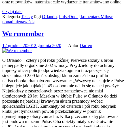
oraz ratowników, natomiast całe wydarzenie transmitowano online.
Czytaj dalej
Kategoria
Teksty
Tagi
Orlando
,
Pulse
Dodaj komentarz
Miłość
ponad nienawiścią
We remember
12 grudnia 2020
12 grudnia 2020
Autor
Darren
O Orlando – cztery i pół roku później Pierwsze strzały z broni
palnej padły o godzinie 2.02 w nocy. Przydzielony do ochrony
imprezy oficer policji odpowiedział ogniem i rozpoczęła się
strzelanina. 0 2.09 ktoś z obsługi klubu zamieścił na profilu
na Facebooku dramatyczne wezwanie: „Wszyscy uciekajcie z Pulse
i biegnijcie jak najdalej”. 49 osobom nie udało się uciec i przeżyć.
Najmłodszy z zastrzelonych przez zamachowca nie miał
ukończonych 20 lat. Masakra w klubie Pulse w Orlando do dziś
pozostaje najbardziej krwawym aktem przemocy wobec
społeczności LGBT. Zamknięty od czterech i pół roku budynek
klubu jest tymczasem powoli przekształcany w pomnik
upamiętniający ofiary zamachu. Kilka przecznic dalej planowana
jest budowa muzeum Pulse. Oba obiekty miały zostać otwarte
w 2022 roku, ale to plany jeszcze sprzed pandemii i obecnie