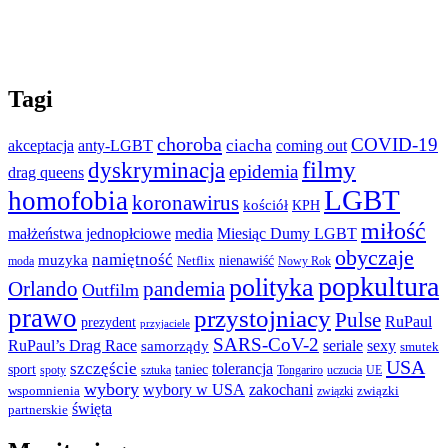
Tagi
choroba
COVID-19
ciacha
akceptacja
anty-LGBT
coming out
filmy
dyskryminacja
epidemia
drag queens
LGBT
homofobia
koronawirus
kościół
KPH
miłość
małżeństwa jednopłciowe
media
Miesiąc Dumy LGBT
obyczaje
namiętność
muzyka
nienawiść
Netflix
moda
Nowy Rok
popkultura
polityka
Orlando
pandemia
Outfilm
prawo
przystojniacy
Pulse
RuPaul
prezydent
przyjaciele
SARS-CoV-2
RuPaul’s Drag Race
seriale
sexy
samorządy
smutek
USA
szczęście
tolerancja
sport
taniec
spoty
sztuka
Tongariro
uczucia
UE
wybory
wybory w USA
zakochani
wspomnienia
związki
związki
święta
partnerskie