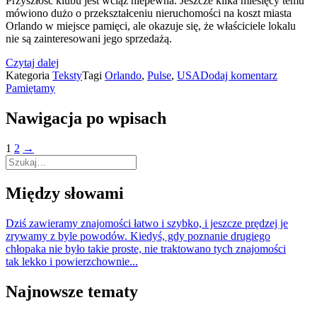
Przyszłość klubu jest wciąż niepewna. Jeszcze kilka miesięcy temu
mówiono dużo o przekształceniu nieruchomości na koszt miasta
Orlando w miejsce pamięci, ale okazuje się, że właściciele lokalu
nie są zainteresowani jego sprzedażą.
Czytaj dalej
Kategoria
Teksty
Tagi
Orlando
,
Pulse
,
USA
Dodaj komentarz
Pamiętamy
Nawigacja po wpisach
1
2
→
Między słowami
Dziś zawieramy znajomości łatwo i szybko, i jeszcze prędzej je
zrywamy z byle powodów. Kiedyś, gdy poznanie drugiego
chłopaka nie było takie proste, nie traktowano tych znajomości
tak lekko i powierzchownie...
Najnowsze tematy