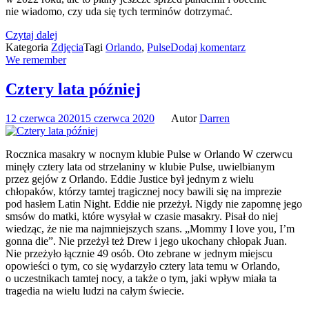
nie wiadomo, czy uda się tych terminów dotrzymać.
Czytaj dalej
Kategoria
Zdjęcia
Tagi
Orlando
,
Pulse
Dodaj komentarz
We remember
Cztery lata później
12 czerwca 2020
15 czerwca 2020
Autor
Darren
Rocznica masakry w nocnym klubie Pulse w Orlando W czerwcu
minęły cztery lata od strzelaniny w klubie Pulse, uwielbianym
przez gejów z Orlando. Eddie Justice był jednym z wielu
chłopaków, którzy tamtej tragicznej nocy bawili się na imprezie
pod hasłem Latin Night. Eddie nie przeżył. Nigdy nie zapomnę jego
smsów do matki, które wysyłał w czasie masakry. Pisał do niej
wiedząc, że nie ma najmniejszych szans. „Mommy I love you, I’m
gonna die”. Nie przeżył też Drew i jego ukochany chłopak Juan.
Nie przeżyło łącznie 49 osób. Oto zebrane w jednym miejscu
opowieści o tym, co się wydarzyło cztery lata temu w Orlando,
o uczestnikach tamtej nocy, a także o tym, jaki wpływ miała ta
tragedia na wielu ludzi na całym świecie.