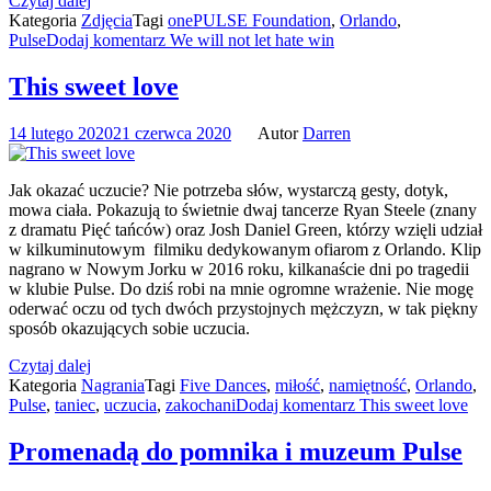
Czytaj dalej
Kategoria
Zdjęcia
Tagi
onePULSE Foundation
,
Orlando
,
Pulse
Dodaj komentarz
We will not let hate win
This sweet love
14 lutego 2020
21 czerwca 2020
Autor
Darren
Jak okazać uczucie? Nie potrzeba słów, wystarczą gesty, dotyk,
mowa ciała. Pokazują to świetnie dwaj tancerze Ryan Steele (znany
z dramatu Pięć tańców) oraz Josh Daniel Green, którzy wzięli udział
w kilkuminutowym filmiku dedykowanym ofiarom z Orlando. Klip
nagrano w Nowym Jorku w 2016 roku, kilkanaście dni po tragedii
w klubie Pulse. Do dziś robi na mnie ogromne wrażenie. Nie mogę
oderwać oczu od tych dwóch przystojnych mężczyzn, w tak piękny
sposób okazujących sobie uczucia.
Czytaj dalej
Kategoria
Nagrania
Tagi
Five Dances
,
miłość
,
namiętność
,
Orlando
,
Pulse
,
taniec
,
uczucia
,
zakochani
Dodaj komentarz
This sweet love
Promenadą do pomnika i muzeum Pulse