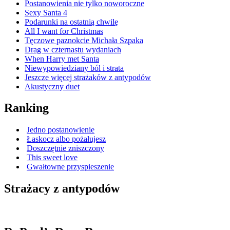
Postanowienia nie tylko noworoczne
Sexy Santa 4
Podarunki na ostatnią chwilę
All I want for Christmas
Tęczowe paznokcie Michała Szpaka
Drag w czternastu wydaniach
When Harry met Santa
Niewypowiedziany ból i strata
Jeszcze więcej strażaków z antypodów
Akustyczny duet
Ranking
Jedno postanowienie
Łaskocz albo pożałujesz
Doszczętnie zniszczony
This sweet love
Gwałtowne przyspieszenie
Strażacy z antypodów