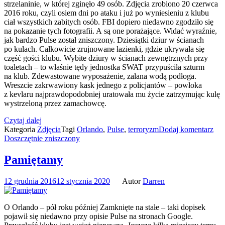
strzelaninie, w której zginęło 49 osób. Zdjęcia zrobiono 20 czerwca
2016 roku, czyli osiem dni po ataku i już po wyniesieniu z klubu
ciał wszystkich zabitych osób. FBI dopiero niedawno zgodziło się
na pokazanie tych fotografii. A są one porażające. Widać wyraźnie,
jak bardzo Pulse został zniszczony. Dziesiątki dziur w ścianach
po kulach. Całkowicie zrujnowane łazienki, gdzie ukrywała się
część gości klubu. Wybite dziury w ścianach zewnętrznych przy
toaletach – to właśnie tędy jednostka SWAT przypuściła szturm
na klub. Zdewastowane wyposażenie, zalana wodą podłoga.
Wreszcie zakrwawiony kask jednego z policjantów – powłoka
z kevlaru najprawdopodobniej uratowała mu życie zatrzymując kulę
wystrzeloną przez zamachowcę.
Czytaj dalej
Kategoria
Zdjęcia
Tagi
Orlando
,
Pulse
,
terroryzm
Dodaj komentarz
Doszczętnie zniszczony
Pamiętamy
12 grudnia 2016
12 stycznia 2020
Autor
Darren
O Orlando – pół roku później Zamknięte na stałe – taki dopisek
pojawił się niedawno przy opisie Pulse na stronach Google.