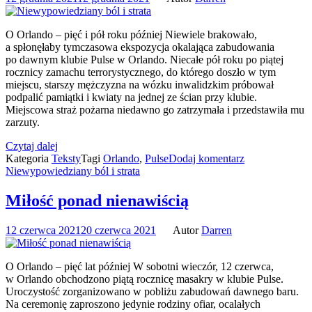
O Orlando – pięć i pół roku później Niewiele brakowało,
a spłonęłaby tymczasowa ekspozycja okalająca zabudowania
po dawnym klubie Pulse w Orlando. Niecałe pół roku po piątej
rocznicy zamachu terrorystycznego, do którego doszło w tym
miejscu, starszy mężczyzna na wózku inwalidzkim próbował
podpalić pamiątki i kwiaty na jednej ze ścian przy klubie.
Miejscowa straż pożarna niedawno go zatrzymała i przedstawiła mu
zarzuty.
Czytaj dalej
Kategoria
Teksty
Tagi
Orlando
,
Pulse
Dodaj komentarz
Niewypowiedziany ból i strata
Miłość ponad nienawiścią
12 czerwca 2021
20 czerwca 2021
Autor
Darren
O Orlando – pięć lat później W sobotni wieczór, 12 czerwca,
w Orlando obchodzono piątą rocznicę masakry w klubie Pulse.
Uroczystość zorganizowano w pobliżu zabudowań dawnego baru.
Na ceremonię zaproszono jedynie rodziny ofiar, ocalałych