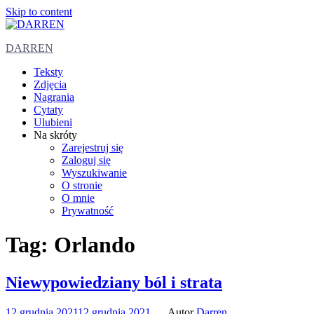
Skip to content
DARREN
Teksty
Zdjęcia
Nagrania
Cytaty
Ulubieni
Na skróty
Zarejestruj się
Zaloguj się
Wyszukiwanie
O stronie
O mnie
Prywatność
Tag:
Orlando
Niewypowiedziany ból i strata
12 grudnia 2021
12 grudnia 2021
Autor
Darren