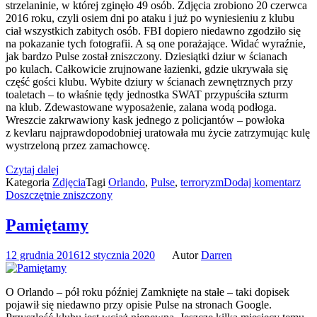
strzelaninie, w której zginęło 49 osób. Zdjęcia zrobiono 20 czerwca
2016 roku, czyli osiem dni po ataku i już po wyniesieniu z klubu
ciał wszystkich zabitych osób. FBI dopiero niedawno zgodziło się
na pokazanie tych fotografii. A są one porażające. Widać wyraźnie,
jak bardzo Pulse został zniszczony. Dziesiątki dziur w ścianach
po kulach. Całkowicie zrujnowane łazienki, gdzie ukrywała się
część gości klubu. Wybite dziury w ścianach zewnętrznych przy
toaletach – to właśnie tędy jednostka SWAT przypuściła szturm
na klub. Zdewastowane wyposażenie, zalana wodą podłoga.
Wreszcie zakrwawiony kask jednego z policjantów – powłoka
z kevlaru najprawdopodobniej uratowała mu życie zatrzymując kulę
wystrzeloną przez zamachowcę.
Czytaj dalej
Kategoria
Zdjęcia
Tagi
Orlando
,
Pulse
,
terroryzm
Dodaj komentarz
Doszczętnie zniszczony
Pamiętamy
12 grudnia 2016
12 stycznia 2020
Autor
Darren
O Orlando – pół roku później Zamknięte na stałe – taki dopisek
pojawił się niedawno przy opisie Pulse na stronach Google.