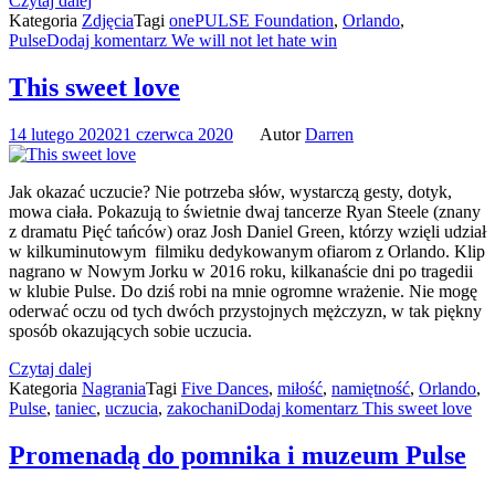
Czytaj dalej
Kategoria
Zdjęcia
Tagi
onePULSE Foundation
,
Orlando
,
Pulse
Dodaj komentarz
We will not let hate win
This sweet love
14 lutego 2020
21 czerwca 2020
Autor
Darren
Jak okazać uczucie? Nie potrzeba słów, wystarczą gesty, dotyk,
mowa ciała. Pokazują to świetnie dwaj tancerze Ryan Steele (znany
z dramatu Pięć tańców) oraz Josh Daniel Green, którzy wzięli udział
w kilkuminutowym filmiku dedykowanym ofiarom z Orlando. Klip
nagrano w Nowym Jorku w 2016 roku, kilkanaście dni po tragedii
w klubie Pulse. Do dziś robi na mnie ogromne wrażenie. Nie mogę
oderwać oczu od tych dwóch przystojnych mężczyzn, w tak piękny
sposób okazujących sobie uczucia.
Czytaj dalej
Kategoria
Nagrania
Tagi
Five Dances
,
miłość
,
namiętność
,
Orlando
,
Pulse
,
taniec
,
uczucia
,
zakochani
Dodaj komentarz
This sweet love
Promenadą do pomnika i muzeum Pulse