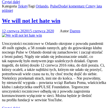
Czytaj dalej
Kategoria
Teksty
Tagi
Orlando
,
Pulse
Dodaj komentarz
Cztery lata
później
We will not let hate win
12 czerwca 2020
15 czerwca 2020
Autor
Darren
Uroczystości rocznicowe w Orlando okrojone z powodu pandemii
49 osób zginęło, a 58 zostało rannych, gdy do gejowskiego klubu
nocnego Pulse w Orlando dostał się zamachowiec i zaczął strzelać
z broni palnej. Nigdy nie udało się jednoznacznie ustalić, co
tak naprawdę było motywem jego szaleńczych działań. Ogrom
tragedii, do której doszło 12 czerwca 2016 roku, do dziś poraża. Ci,
którzy ocaleli, a także najbliżsi tych, którym nie udało się przeżyć,
potrzebowali wiele czasu na to, by choć trochę dojść do siebie.
Niektórzy przełamali strach, inni nie do końca. – Nie pozwolimy,
by nienawiść wygrała – powtarza wciąż Barbara Poma, właścicielka
klubu i założycielka onePULSE Foundation. Tegoroczne
uroczystości rocznicowe odbędą się z powodu zagrożenia
koronawirusem wyłącznie w sieci. Można będzie je śledzić
na profilu fundacji w serwisie YouTube.