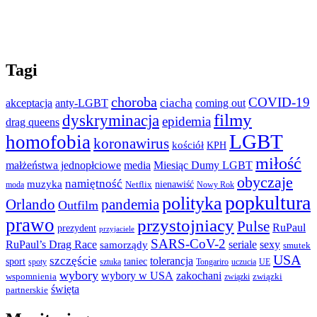
Tagi
choroba
COVID-19
ciacha
akceptacja
anty-LGBT
coming out
filmy
dyskryminacja
epidemia
drag queens
LGBT
homofobia
koronawirus
kościół
KPH
miłość
małżeństwa jednopłciowe
media
Miesiąc Dumy LGBT
obyczaje
namiętność
muzyka
nienawiść
Netflix
moda
Nowy Rok
popkultura
polityka
Orlando
pandemia
Outfilm
prawo
przystojniacy
Pulse
RuPaul
prezydent
przyjaciele
SARS-CoV-2
RuPaul’s Drag Race
seriale
sexy
samorządy
smutek
USA
szczęście
tolerancja
sport
taniec
spoty
sztuka
Tongariro
uczucia
UE
wybory
wybory w USA
zakochani
wspomnienia
związki
związki
święta
partnerskie