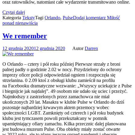
oraz ratowników, natomiast całe wydarzenie transmitowano online.
Czytaj dalej
Kategoria
Teksty
Tagi
Orlando
,
Pulse
Dodaj komentarz
Miłość
ponad nienawiścią
We remember
12 grudnia 2020
12 grudnia 2020
Autor
Darren
O Orlando – cztery i pół roku później Pierwsze strzały z broni
palnej padły o godzinie 2.02 w nocy. Przydzielony do ochrony
imprezy oficer policji odpowiedział ogniem i rozpoczęła się
strzelanina. 0 2.09 ktoś z obsługi klubu zamieścił na profilu
na Facebooku dramatyczne wezwanie: „Wszyscy uciekajcie z Pulse
i biegnijcie jak najdalej”. 49 osobom nie udało się uciec i przeżyć.
Najmłodszy z zastrzelonych przez zamachowca nie miał
ukończonych 20 lat. Masakra w klubie Pulse w Orlando do dziś
pozostaje najbardziej krwawym aktem przemocy wobec
społeczności LGBT. Zamknięty od czterech i pół roku budynek
klubu jest tymczasem powoli przekształcany w pomnik
upamiętniający ofiary zamachu. Kilka przecznic dalej planowana
jest budowa muzeum Pulse. Oba obiekty miały zostać otwarte
w 2022 roku, ale to plany jeszcze sprzed pandemii i obecnie