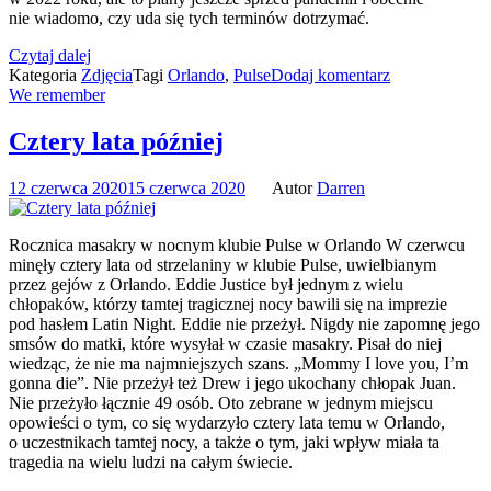
nie wiadomo, czy uda się tych terminów dotrzymać.
Czytaj dalej
Kategoria
Zdjęcia
Tagi
Orlando
,
Pulse
Dodaj komentarz
We remember
Cztery lata później
12 czerwca 2020
15 czerwca 2020
Autor
Darren
Rocznica masakry w nocnym klubie Pulse w Orlando W czerwcu
minęły cztery lata od strzelaniny w klubie Pulse, uwielbianym
przez gejów z Orlando. Eddie Justice był jednym z wielu
chłopaków, którzy tamtej tragicznej nocy bawili się na imprezie
pod hasłem Latin Night. Eddie nie przeżył. Nigdy nie zapomnę jego
smsów do matki, które wysyłał w czasie masakry. Pisał do niej
wiedząc, że nie ma najmniejszych szans. „Mommy I love you, I’m
gonna die”. Nie przeżył też Drew i jego ukochany chłopak Juan.
Nie przeżyło łącznie 49 osób. Oto zebrane w jednym miejscu
opowieści o tym, co się wydarzyło cztery lata temu w Orlando,
o uczestnikach tamtej nocy, a także o tym, jaki wpływ miała ta
tragedia na wielu ludzi na całym świecie.