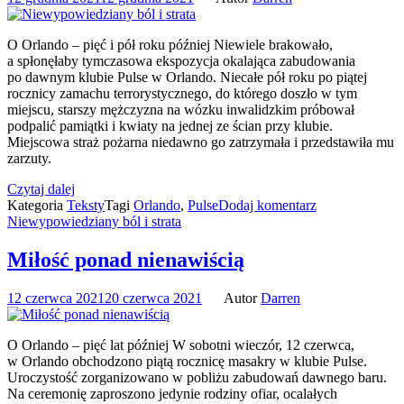
O Orlando – pięć i pół roku później Niewiele brakowało,
a spłonęłaby tymczasowa ekspozycja okalająca zabudowania
po dawnym klubie Pulse w Orlando. Niecałe pół roku po piątej
rocznicy zamachu terrorystycznego, do którego doszło w tym
miejscu, starszy mężczyzna na wózku inwalidzkim próbował
podpalić pamiątki i kwiaty na jednej ze ścian przy klubie.
Miejscowa straż pożarna niedawno go zatrzymała i przedstawiła mu
zarzuty.
Czytaj dalej
Kategoria
Teksty
Tagi
Orlando
,
Pulse
Dodaj komentarz
Niewypowiedziany ból i strata
Miłość ponad nienawiścią
12 czerwca 2021
20 czerwca 2021
Autor
Darren
O Orlando – pięć lat później W sobotni wieczór, 12 czerwca,
w Orlando obchodzono piątą rocznicę masakry w klubie Pulse.
Uroczystość zorganizowano w pobliżu zabudowań dawnego baru.
Na ceremonię zaproszono jedynie rodziny ofiar, ocalałych