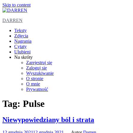
Skip to content
DARREN
Teksty
Zdjęcia
Nagrania
Cytaty
Ulubieni
Na skróty
Zarejestruj się
Zaloguj się
Wyszukiwanie
O stronie
O mnie
Prywatność
Tag:
Pulse
Niewypowiedziany ból i strata
12 grudnia 2021
12 grudnia 2021
Autor
Darren