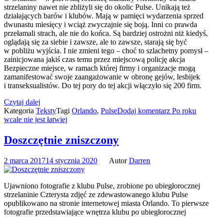
strzelaniny nawet nie zbliżyli się do okolic Pulse. Unikają też
działających barów i klubów. Mają w pamięci wydarzenia sprzed
dwunastu miesięcy i wciąż zwyczajnie się boją. Inni co prawda
przełamali strach, ale nie do końca. Są bardziej ostrożni niż kiedyś,
oglądają się za siebie i zawsze, ale to zawsze, starają się być
w pobliżu wyjścia. I nie zmieni tego – choć to szlachetny pomysł –
zainicjowana jakiś czas temu przez miejscową policję akcja
Bezpieczne miejsce, w ramach której firmy i organizacje mogą
zamanifestować swoje zaangażowanie w obronę gejów, lesbijek
i transeksualistów. Do tej pory do tej akcji włączyło się 200 firm.
Czytaj dalej
Kategoria
Teksty
Tagi
Orlando
,
Pulse
Dodaj komentarz
Po roku
wcale nie jest łatwiej
Doszczętnie zniszczony
2 marca 2017
14 stycznia 2020
Autor
Darren
Ujawniono fotografie z klubu Pulse, zrobione po ubiegłorocznej
strzelaninie Czterysta zdjęć ze zdewastowanego klubu Pulse
opublikowano na stronie internetowej miasta Orlando. To pierwsze
fotografie przedstawiające wnętrza klubu po ubiegłorocznej