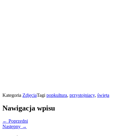
Kategoria
Zdjęcia
Tagi
popkultura
,
przystojniacy
,
święta
Nawigacja wpisu
← Poprzedni
Następny →