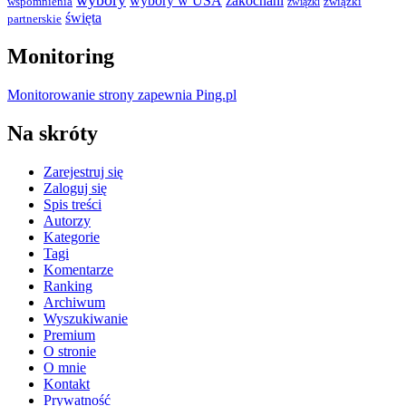
wybory
wybory w USA
zakochani
wspomnienia
związki
związki
święta
partnerskie
Monitoring
Monitorowanie strony zapewnia Ping.pl
Na skróty
Zarejestruj się
Zaloguj się
Spis treści
Autorzy
Kategorie
Tagi
Komentarze
Ranking
Archiwum
Wyszukiwanie
Premium
O stronie
O mnie
Kontakt
Prywatność