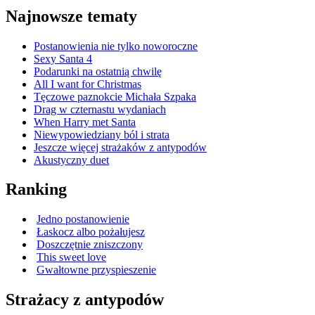
Najnowsze tematy
Postanowienia nie tylko noworoczne
Sexy Santa 4
Podarunki na ostatnią chwilę
All I want for Christmas
Tęczowe paznokcie Michała Szpaka
Drag w czternastu wydaniach
When Harry met Santa
Niewypowiedziany ból i strata
Jeszcze więcej strażaków z antypodów
Akustyczny duet
Ranking
Jedno postanowienie
Łaskocz albo pożałujesz
Doszczętnie zniszczony
This sweet love
Gwałtowne przyspieszenie
Strażacy z antypodów