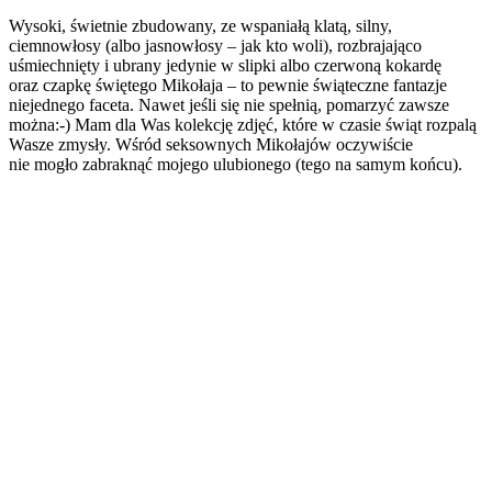
Wysoki, świetnie zbudowany, ze wspaniałą klatą, silny,
ciemnowłosy (albo jasnowłosy – jak kto woli), rozbrajająco
uśmiechnięty i ubrany jedynie w slipki albo czerwoną kokardę
oraz czapkę świętego Mikołaja – to pewnie świąteczne fantazje
niejednego faceta. Nawet jeśli się nie spełnią, pomarzyć zawsze
można:-) Mam dla Was kolekcję zdjęć, które w czasie świąt rozpalą
Wasze zmysły. Wśród seksownych Mikołajów oczywiście
nie mogło zabraknąć mojego ulubionego (tego na samym końcu).