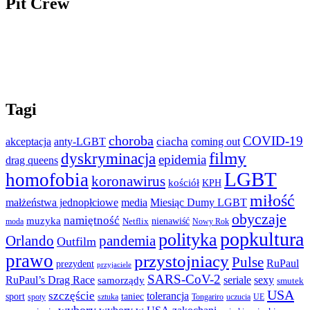
Pit Crew
Tagi
choroba
COVID-19
ciacha
akceptacja
anty-LGBT
coming out
filmy
dyskryminacja
epidemia
drag queens
LGBT
homofobia
koronawirus
kościół
KPH
miłość
małżeństwa jednopłciowe
media
Miesiąc Dumy LGBT
obyczaje
namiętność
muzyka
nienawiść
Netflix
moda
Nowy Rok
popkultura
polityka
Orlando
pandemia
Outfilm
prawo
przystojniacy
Pulse
RuPaul
prezydent
przyjaciele
SARS-CoV-2
RuPaul’s Drag Race
seriale
sexy
samorządy
smutek
USA
szczęście
tolerancja
sport
taniec
spoty
sztuka
Tongariro
uczucia
UE