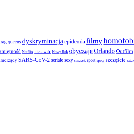
homofob
filmy
dyskryminacja
epidemia
drag queens
obyczaje
Orlando
Outfilm
amiętność
nienawiść
Netflix
Nowy Rok
SARS-CoV-2
szczęście
seriale
sexy
amorządy
sport
smutek
spoty
sztu