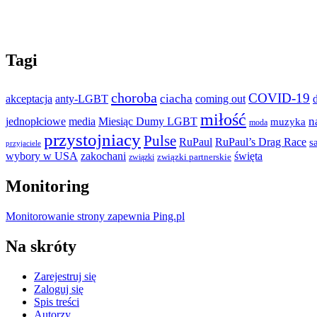
Tagi
choroba
COVID-19
ciacha
akceptacja
anty-LGBT
coming out
miłość
n
jednopłciowe
media
Miesiąc Dumy LGBT
muzyka
moda
przystojniacy
Pulse
RuPaul
RuPaul’s Drag Race
s
przyjaciele
wybory w USA
zakochani
święta
związki partnerskie
związki
Monitoring
Monitorowanie strony zapewnia Ping.pl
Na skróty
Zarejestruj się
Zaloguj się
Spis treści
Autorzy