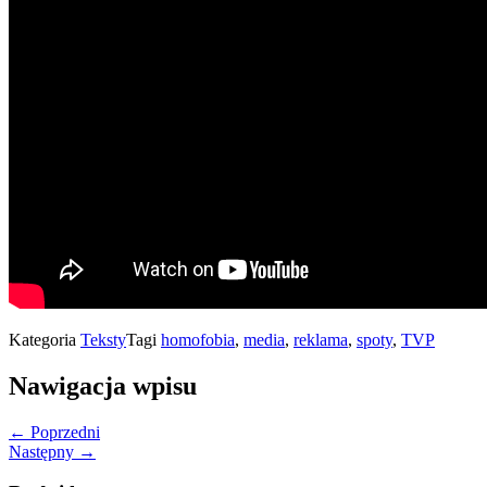
Kategoria
Teksty
Tagi
homofobia
,
media
,
reklama
,
spoty
,
TVP
Nawigacja wpisu
← Poprzedni
Następny →