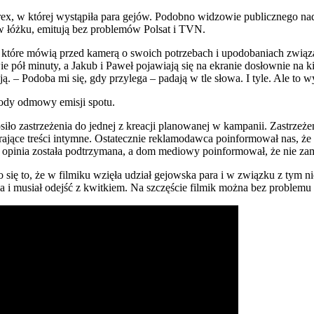
rex, w której wystąpiła para gejów. Podobno widzowie publicznego nada
w łóżku, emitują bez problemów Polsat i TVN.
które mówią przed kamerą o swoich potrzebach i upodobaniach związa
e pół minuty, a Jakub i Paweł pojawiają się na ekranie dosłownie na ki
 – Podoba mi się, gdy przylega – padają w tle słowa. I tyle. Ale to wys
ody odmowy emisji spotu.
o zastrzeżenia do jednej z kreacji planowanej w kampanii. Zastrzeżen
ające treści intymne. Ostatecznie reklamodawca poinformował nas, że 
 opinia została podtrzymana, a dom mediowy poinformował, że nie zam
się to, że w filmiku wzięła udział gejowska para i w związku z tym n
cia i musiał odejść z kwitkiem. Na szczęście filmik można bez problemu