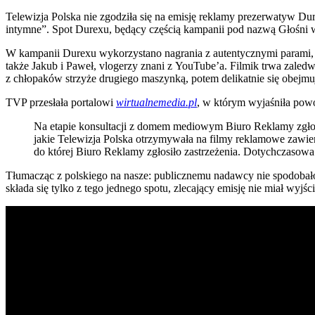
Telewizja Polska nie zgodziła się na emisję reklamy prezerwatyw Du
intymne”. Spot Durexu, będący częścią kampanii pod nazwą Głośni 
W kampanii Durexu wykorzystano nagrania z autentycznymi parami, 
także Jakub i Paweł, vlogerzy znani z YouTube’a. Filmik trwa zaledwi
z chłopaków strzyże drugiego maszynką, potem delikatnie się obejmują.
TVP przesłała portalowi
wirtualnemedia.pl
, w którym wyjaśniła pow
Na etapie konsultacji z domem mediowym Biuro Reklamy zgłosił
jakie Telewizja Polska otrzymywała na filmy reklamowe zawier
do której Biuro Reklamy zgłosiło zastrzeżenia. Dotychczasowa
Tłumacząc z polskiego na nasze: publicznemu nadawcy nie spodobało 
składa się tylko z tego jednego spotu, zlecający emisję nie miał wyjś