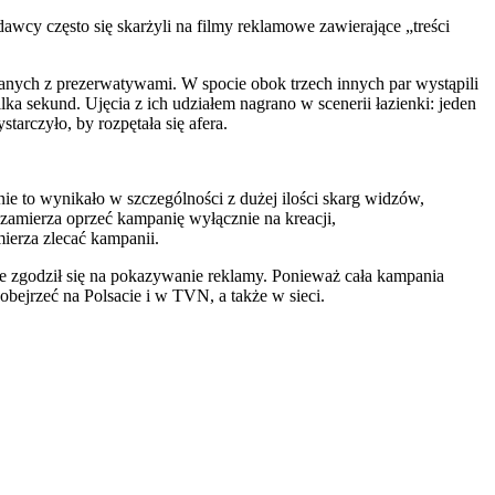
wcy często się skarżyli na filmy reklamowe zawierające „treści
nych z prezerwatywami. W spocie obok trzech innych par wystąpili
lka sekund. Ujęcia z ich udziałem nagrano w scenerii łazienki: jeden
tarczyło, by rozpętała się afera.
ie to wynikało w szczególności z dużej ilości skarg widzów,
zamierza oprzeć kampanię wyłącznie na kreacji,
ierza zlecać kampanii.
ie zgodził się na pokazywanie reklamy. Ponieważ cała kampania
 obejrzeć na Polsacie i w TVN, a także w sieci.