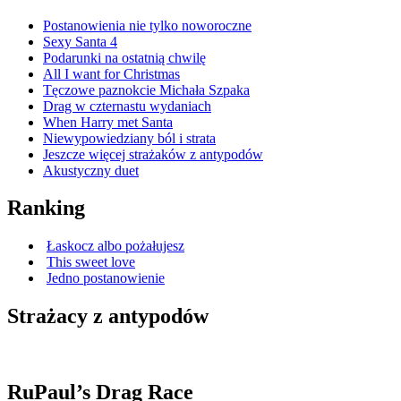
Postanowienia nie tylko noworoczne
Sexy Santa 4
Podarunki na ostatnią chwilę
All I want for Christmas
Tęczowe paznokcie Michała Szpaka
Drag w czternastu wydaniach
When Harry met Santa
Niewypowiedziany ból i strata
Jeszcze więcej strażaków z antypodów
Akustyczny duet
Ranking
Łaskocz albo pożałujesz
This sweet love
Jedno postanowienie
Strażacy z antypodów
RuPaul’s Drag Race