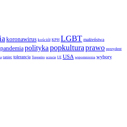
LGBT
ia
koronawirus
małżeństwa
kościół
KPH
popkultura
prawo
polityka
pandemia
prezydent
USA
wybory
tolerancja
taniec
wspomnienia
ka
Tongariro
uczucia
UE