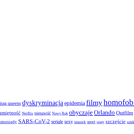
homofob
filmy
dyskryminacja
epidemia
drag queens
obyczaje
Orlando
Outfilm
amiętność
nienawiść
Netflix
Nowy Rok
SARS-CoV-2
szczęście
seriale
sexy
amorządy
sport
smutek
spoty
sztu