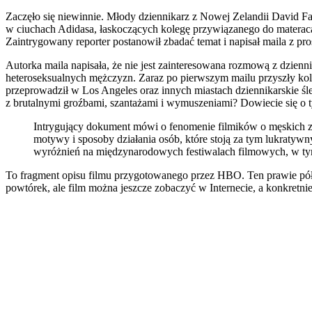
Zaczęło się niewinnie. Młody dziennikarz z Nowej Zelandii David Fa
w ciuchach Adidasa, łaskoczących kolegę przywiązanego do materaca
Zaintrygowany reporter postanowił zbadać temat i napisał maila z pr
Autorka maila napisała, że nie jest zainteresowana rozmową z dzienn
heteroseksualnych mężczyzn. Zaraz po pierwszym mailu przyszły kol
przeprowadził w Los Angeles oraz innych miastach dziennikarskie śl
z brutalnymi groźbami, szantażami i wymuszeniami? Dowiecie się o
Intrygujący dokument mówi o fenomenie filmików o męskich zaw
motywy i sposoby działania osób, które stoją za tym lukratyw
wyróżnień na międzynarodowych festiwalach filmowych, w t
To fragment opisu filmu przygotowanego przez HBO. Ten prawie pó
powtórek, ale film można jeszcze zobaczyć w Internecie, a konkretnie