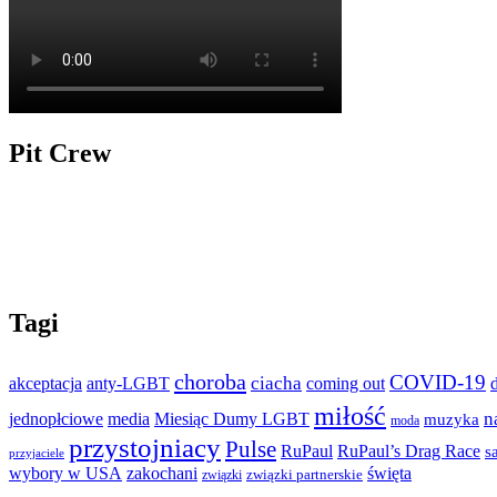
Pit Crew
Tagi
choroba
COVID-19
ciacha
akceptacja
anty-LGBT
coming out
miłość
n
jednopłciowe
media
Miesiąc Dumy LGBT
muzyka
moda
przystojniacy
Pulse
RuPaul
RuPaul’s Drag Race
s
przyjaciele
wybory w USA
zakochani
święta
związki partnerskie
związki