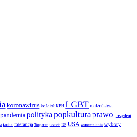
LGBT
ia
koronawirus
małżeństwa
kościół
KPH
popkultura
prawo
polityka
pandemia
prezydent
USA
wybory
tolerancja
taniec
wspomnienia
ka
Tongariro
uczucia
UE