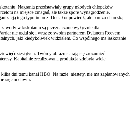
łaskotaniu. Nagrania przedstawiały grupy młodych chłopaków
zelotu na miejsce zmagań, ale także spore wynagrodzenie.
rganizacją tego typu imprez. Dostał odpowiedź, ale bardzo chamską.
że zawody w łaskotaniu są przeznaczone wyłącznie dla
Farrier nie ugiął się i wraz ze swoim partnerem Dylanem Reevem
ntalnych, jaki kiedykolwiek widziałem. Co wspólnego ma łaskotanie
iewięćdziesiątych. Twórcy obrazu starają się zrozumieć
teresy. Kapitalnie zrealizowana produkcja zdobyła wiele
 kilka dni temu kanał HBO. Na razie, niestety, nie ma zaplanowanych
e się ani chwili.