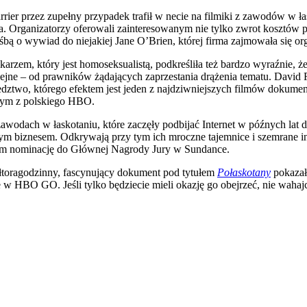
rrier przez zupełny przypadek trafił w necie na filmiki z zawodów w 
. Organizatorzy oferowali zainteresowanym nie tylko zwrot kosztów pr
ośbą o wywiad do niejakiej Jane O’Brien, której firma zajmowała się o
ikarzem, który jest homoseksualistą, podkreśliła też bardzo wyraźnie, 
ejne – od prawników żądających zaprzestania drążenia tematu. David 
edztwo, którego efektem jest jeden z najdziwniejszych filmów dokume
 tym z polskiego HBO.
odach w łaskotaniu, które zaczęły podbijać Internet w późnych lat dz
nym biznesem. Odkrywają przy tym ich mroczne tajemnice i szemrane in
ym nominację do Głównej Nagrody Jury w Sundance.
łtoragodzinny, fascynujący dokument pod tytułem
Połaskotany
pokazał
 w HBO GO. Jeśli tylko będziecie mieli okazję go obejrzeć, nie wahajci