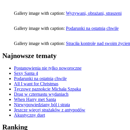
Gallery image with caption:
Wyzywani, obrażani, straszeni
Gallery image with caption:
Podarunki na ostatnią chwilę
Gallery image with caption:
Straciła kontrolę nad swoim życie
Najnowsze tematy
Postanowienia nie tylko noworoczne
Sexy Santa 4
Podarunki na ostatnią chwilę
All I want for Christmas
Tęczowe paznokcie Michała Szpaka
Drag w czternastu wydaniach
When Harry met Santa
Niewypowiedziany ból i strata
Jeszcze więcej strażaków z antypodów
Akustyczny duet
Ranking