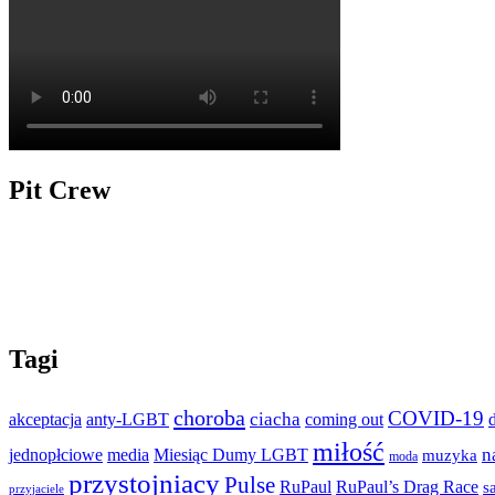
Pit Crew
Tagi
choroba
COVID-19
ciacha
akceptacja
anty-LGBT
coming out
miłość
n
jednopłciowe
media
Miesiąc Dumy LGBT
muzyka
moda
przystojniacy
Pulse
RuPaul
RuPaul’s Drag Race
s
przyjaciele