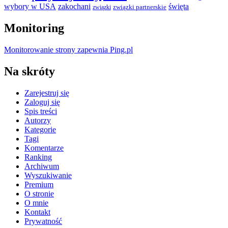
wybory w USA
zakochani
święta
związki partnerskie
związki
Monitoring
Monitorowanie strony zapewnia Ping.pl
Na skróty
Zarejestruj się
Zaloguj się
Spis treści
Autorzy
Kategorie
Tagi
Komentarze
Ranking
Archiwum
Wyszukiwanie
Premium
O stronie
O mnie
Kontakt
Prywatność