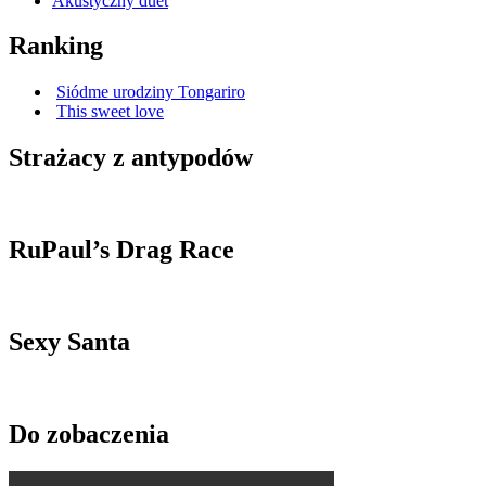
Akustyczny duet
Ranking
Siódme urodziny Tongariro
This sweet love
Strażacy z antypodów
RuPaul’s Drag Race
Sexy Santa
Do zobaczenia