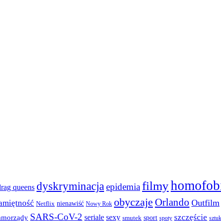
homofob
filmy
dyskryminacja
epidemia
drag queens
obyczaje
Orlando
Outfilm
amiętność
nienawiść
Netflix
Nowy Rok
SARS-CoV-2
szczęście
seriale
sexy
amorządy
sport
smutek
spoty
sztu