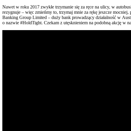
Nawet w roku 2017 zwykłe trzymanie się za ręce na ulicy, w autobus
rezygnuje – więc zmieńmy to, trzymaj mnie za rękę jeszcze mocniej,
Banking Group Limited – duży bank prowadzący działalność w Austral
o nazwie #HoldTight. Czekam z utęsknieniem na podobną akcję w na