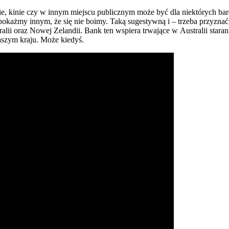
ie, kinie czy w innym miejscu publicznym może być dla niektórych bar
 pokażmy innym, że się nie boimy. Taką sugestywną i – trzeba przyzn
ii oraz Nowej Zelandii. Bank ten wspiera trwające w Australii staran
szym kraju. Może kiedyś.