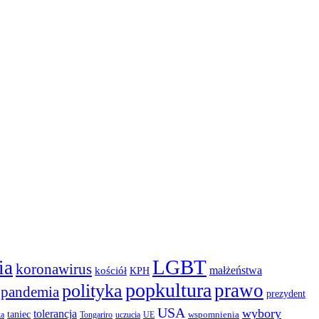
LGBT
ia
koronawirus
małżeństwa
kościół
KPH
popkultura
prawo
polityka
pandemia
prezydent
USA
wybory
tolerancja
taniec
wspomnienia
ka
Tongariro
uczucia
UE